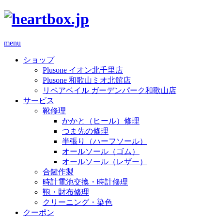
menu
ショップ
Plusone イオン北千里店
Plusone 和歌山ミオ北館店
リペアベイル ガーデンパーク和歌山店
サービス
靴修理
かかと（ヒール）修理
つま先の修理
半張り（ハーフソール）
オールソール（ゴム）
オールソール（レザー）
合鍵作製
時計電池交換・時計修理
鞄・財布修理
クリーニング・染色
クーポン