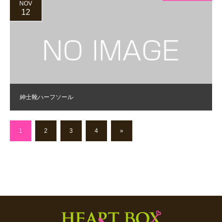
NOV
12
紳士靴ハーフソール
1
2
3
4
»