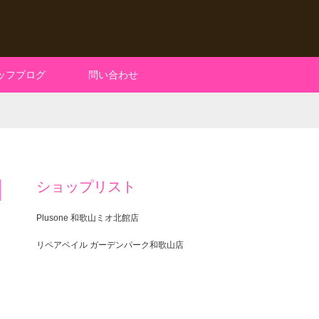
ッフブログ
問い合わせ
ショップリスト
Plusone 和歌山ミオ北館店
リペアベイル ガーデンパーク和歌山店