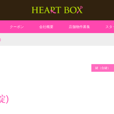
クーポン
会社概要
店舗物件募集
スタ
)
鍵（合鍵）
錠)