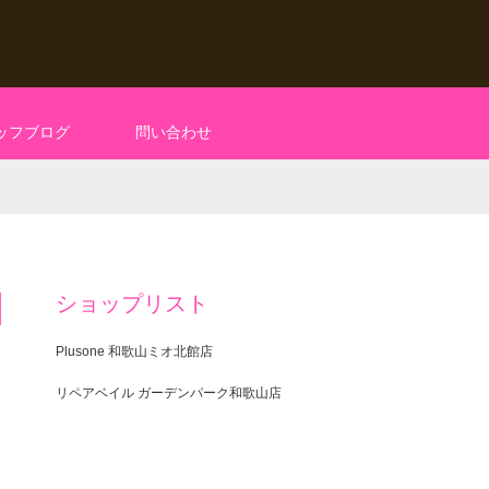
ッフブログ
問い合わせ
ショップリスト
Plusone 和歌山ミオ北館店
リペアベイル ガーデンパーク和歌山店