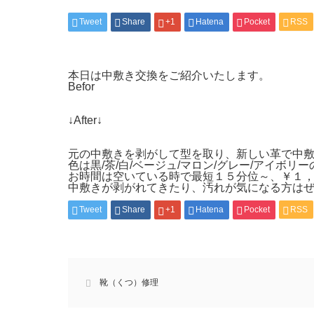
Tweet
Share
+1
Hatena
Pocket
RSS
本日は中敷き交換をご紹介いたします。
Befor
↓After↓
元の中敷き​を剥がして型を取り、新しい革で中
色は黒/茶/白/ベージュ/マロン/グレー/アイボリ
お時間は空いている時で最短１５分位～、￥１
中敷きが剥がれてきたり、汚れが気になる方は
Tweet
Share
+1
Hatena
Pocket
RSS
靴（くつ）修理