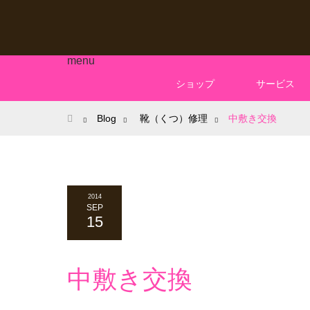
menu
ショップ
サービス
ホーム
Blog
靴（くつ）修理
中敷き交換
2014
SEP
15
中敷き交換