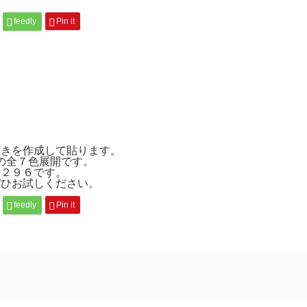
feedly
Pin it
敷きを作成して貼ります。
ーの全７色展開です。
，２９６です。
ぜひお試しください。
feedly
Pin it