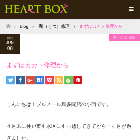
Blog
靴（くつ）修理
まずはカカト修理から
ホーム
靴（くつ）修理
2015
JUN
08
まずはカカト修理から
こんにちは！ブルメール舞多聞店の小西です。
４月末に神戸市垂水区に引っ越してきてから一ヶ月が過
ぎました。